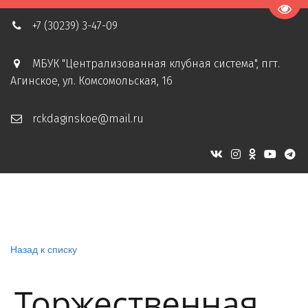
Пере
+7 (30239) 3-47-09
МБУК "Централизованная клубная система"
,
пгт.
Агинское
,
ул. Комсомольская, 16
rckdaginskoe@mail.ru
Назад к списку
Торжественная