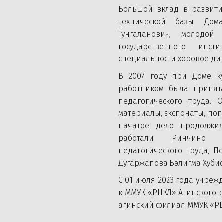
Большой вклад в развити
технической базы Дом
Тунгаланович, молодой
государственного инс
специальности хоровое д
В 2007 году при Доме ку
работником была приня
педагогического труда. 
материалы, экспонаты, поп
начатое дело продолжи
работали Ринчино Б
педагогического труда, 
Дугаржапова Бэлигма Хуби
С 01 июля 2023 года учре
к ММУК «РЦКД» Агинского 
агинский филиал ММУК «РЦ