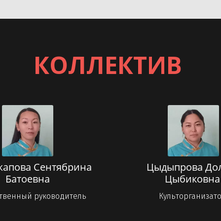
КОЛЛЕКТИВ
апова Сентябрина
Цыдыпрова До
Батоевна
Цыбиковн
твенный руководитель
Культорганизат