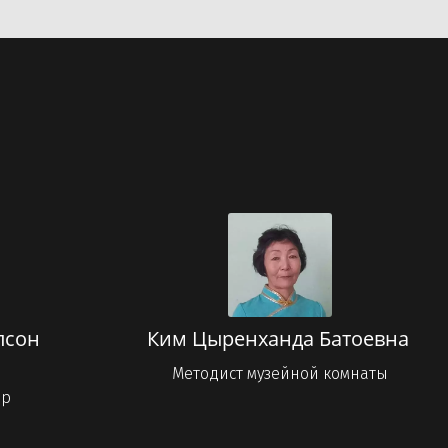
лсон
Ким Цыренханда Батоевна
а
Методист музейной комнаты
ор