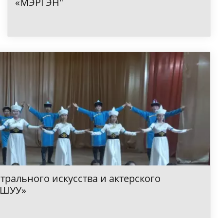
«МЭРГЭН"
трального искусства и актерского
МШУУ»