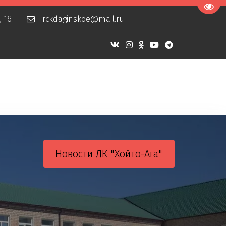
Пере
, 16
rckdaginskoe@mail.ru
Новости ДК "Хойто-Ага"