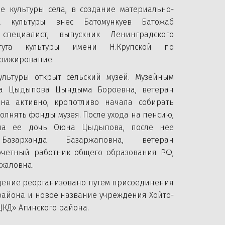
е культуры села, в создание материально-
а культуры внес Батомункуев Батожаб
 специалист, выпускник Ленинградского
титута культуры имени Н.Крупской по
ирижирование.
льтуры открыт сельский музей. Музейным
та Цыдыпова Цындыма Бороевна, ветеран
Она активно, кропотливо начала собирать
олнять фонды музея. После ухода на пенсию,
ла ее дочь Оюна Цыдыпова, после нее
азарханда Базаржаповна, ветеран
Почетный работник общего образования РФ,
схаловна.
ждение реорганизовано путем присоединения
района и новое название учреждения Хойто-
КД» Агинского района.