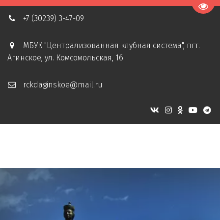
Пере
+7 (30239) 3-47-09
МБУК "Централизованная клубная система"
,
пгт.
Агинское
,
ул. Комсомольская, 16
rckdaginskoe@mail.ru