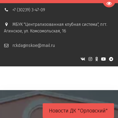
Пере
+7 (30239) 3-47-09
МБУК "Централизованная клубная система"
,
пгт.
Агинское
,
ул. Комсомольская, 16
rckdaginskoe@mail.ru
Новости ДК "Орловский"