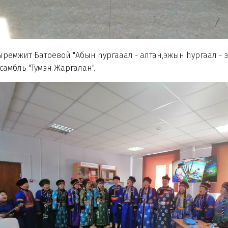
ыремжит Батоевой "Абын hургааал - алтан,эжын hургаал - 
мбль "Тумэн Жаргалан".