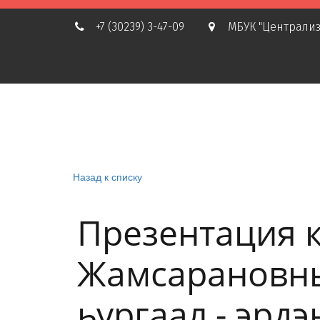
+7 (30239) 3-47-09
МБУК "Централиз
Назад к списку
Презентация 
Жамсарановны
һургаал - эрдэ