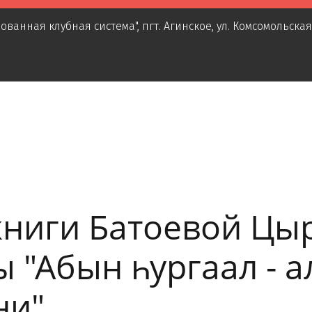
ованная клубная система"
,
пгт. Агинское
,
ул. Комсомольская
книги Батоевой Цы
 "Абын һургаал - 
ни".