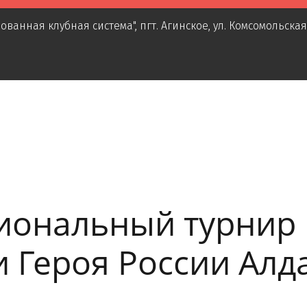
ованная клубная система"
,
пгт. Агинское
,
ул. Комсомольская
иональный турнир 
 Героя России Алд