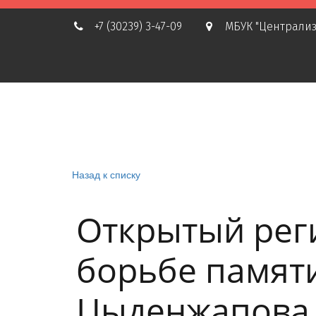
+7 (30239) 3-47-09
МБУК "Централиз
Назад к списку
Открытый рег
борьбе памяти
Цыденжапова