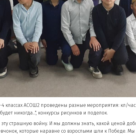
-4 классах АСОШ2 проведены разные мероприятия: кл/часы
абудет никогда...", конкурсы рисунков и поделок.
эту страшную войну. И мы должны знать, какой ценой добы
девчонок, которые наравне со взрослыми шли к Победе. Мы 