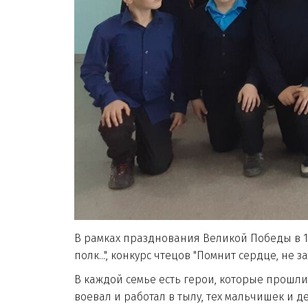
В рамках празднования Великой Победы в 1
полк...", конкурс чтецов "Помнит сердце, не з
В каждой семье есть герои, которые прошли 
воевал и работал в тылу, тех мальчишек и 