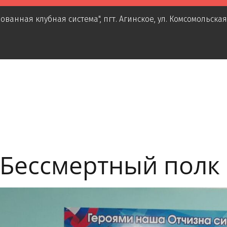
ованная клубная система"
,
пгт. Агинское
,
ул. Комсомольская
 Бессмертный полк