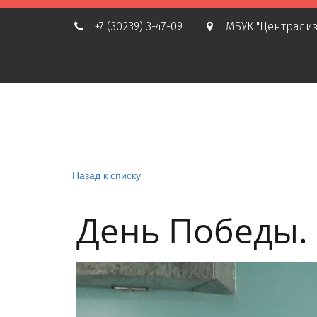
+7 (30239) 3-47-09
МБУК "Централиз
Назад к списку
День Победы.