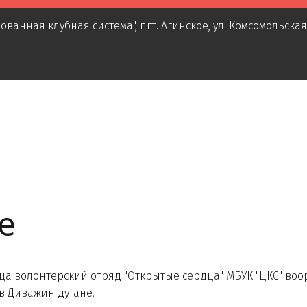
ованная клубная система"
,
пгт. Агинское
,
ул. Комсомольская
е
олонтерский отряд "Открытые сердца" МБУК "ЦКС" воор
в Диважин дугане.