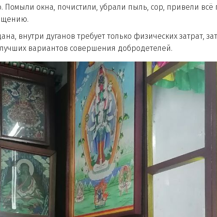
омыли окна, почистили, убрали пыль, сор, привели всё 
вящению.
 внутри дуганов требует только физических затрат, зато
из лучших вариантов совершения добродетелей.