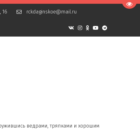
Пере
, 16
rckdaginskoe@mail.ru
ужившись ведрами, тряпками и хорошим