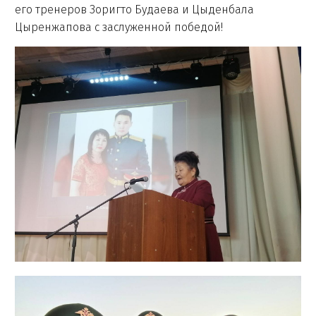
его тренеров Зоригто Будаева и Цыденбала
Цыренжапова с заслуженной победой!