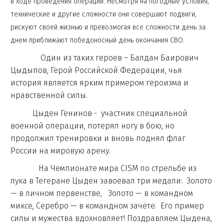
в ходе проведения операции. Несмотря на погодные условия,
технические и другие сложности они совершают подвиги,
рискуют своей жизнью и превозмогая все сложности день за
днем приближают победоносный день окончания СВО.
Один из таких героев – Балдан Баирович
Цыдыпов, Герой Российской Федерации, чья
история является ярким примером героизма и
нравственной силы.
Цыден Генинов - участник специальной
военной операции, потерял ногу в бою, но
продолжил тренировки и вновь поднял флаг
России на мировую арену.
На Чемпионате мира CISM по стрельбе из
лука в Тегеране Цыден завоевал три медали: Золото
— в личном первенстве, Золото — в командном
миксе, Серебро — в командном зачёте. Его пример
силы и мужества вдохновляет! Поздравляем Цыдена,