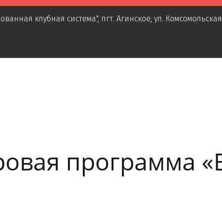
ованная клубная система"
,
пгт. Агинское
,
ул. Комсомольская
ровая программа «