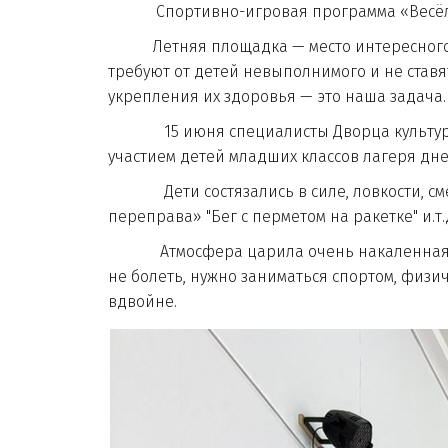
Спортивно-игровая программа «Весёлые 
Летняя площадка — место интересного вр
требуют от детей невыполнимого и не ставя
укрепления их здоровья — это наша задача
15 июня специалисты Дворца культуры Аг
участием детей младших классов лагеря дн
Дети состязались в силе, ловкости, смека
переправа» "Бег с перметом на ракетке" и.т.д
Атмосфера царила очень накаленная, реб
не болеть, нужно заниматься спортом, физи
вдвойне.