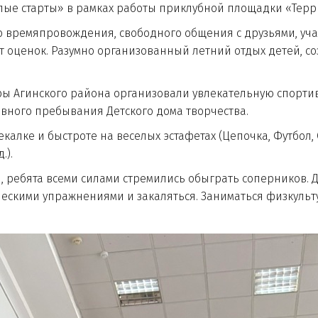
старты» в рамках работы приклубной площадки «Терри
емяпровождения, свободного общения с друзьями, участ
т оценок. Разумно организованный летний отдых детей, с
.
инского района организовали увлекательную спортивн
евного пребывания Детского дома творчества.
лке и быстроте на веселых эстафетах (Цепочка, Футбол, 
.).
ята всеми силами стремились обыграть соперников. Для
ческими упражнениями и закаляться. Заниматься физкульт