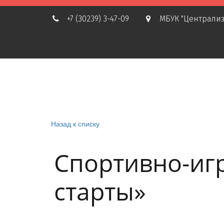
+7 (30239) 3-47-09
МБУК "Централиз
Назад к списку
Спортивно-иг
старты»