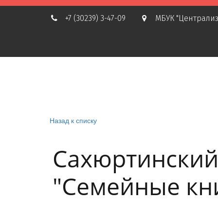
+7 (30239) 3-47-09
МБУК "Централиз
Назад к списку
Сахюртинский
"Семейные кн