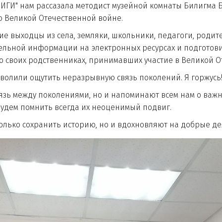
нам рассазала методист музейной комнаты Билигма Ба
ю Великой Отечественной войне.
ыходцы из села, земляки, школьники, педагоги, родите
ельной информации на электронных ресурсах и подготов
своих родственниках, принимавших участие в Великой От
лили ощутить неразрывную связь поколений. Я горжусь
зь между поколениями, но и напоминают всем нам о важно
будем помнить всегда их неоценимый подвиг.
о сохранить историю, но и вдохновляют на добрые дел