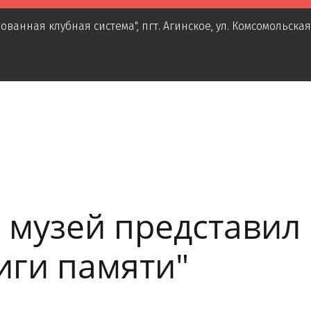
ованная клубная система"
,
пгт. Агинское
,
ул. Комсомольская
 музей представил
иги памяти"