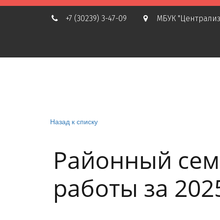
+7 (30239) 3-47-09
МБУК "Централиз
Назад к списку
Районный сем
работы за 202