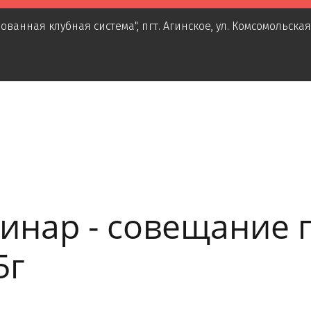
ованная клубная система"
,
пгт. Агинское
,
ул. Комсомольская
инар - совещание 
5г