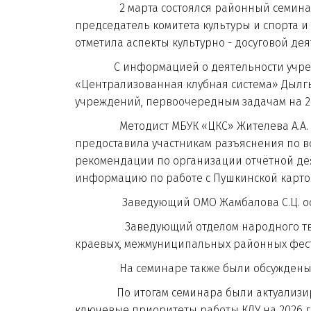
2 марта состоялся районный семинар-сов
председатель комитета культуры и спорта и
отметила аспекты культурно - досуговой де
С информацией о деятельности учреждени
«Централизованная клубная система» Дылгы
учреждений, первоочередным задачам на 202
Методист МБУК «ЦКС» Жителева А.А. высту
предоставила участникам разъяснения по в
рекомендации по организации отчётной 
информацию по работе с Пушкинской картой
Заведующий ОМО Жамбалова С.Ц. останов
Заведующий отделом народного творчест
краевых, межмуниципальных районных фести
На семинаре также были обсуждены акту
По итогам семинара были актуализирова
ключевые приоритеты работы КДУ на 2026 г