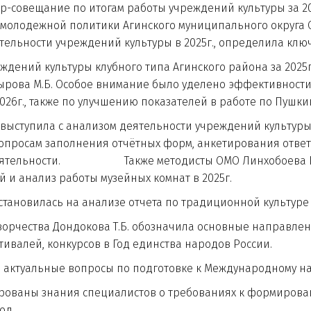
ещание по итогам работы учреждений культуры за 2025
 молодежной политики Агинского муниципального округа С
ятельности учреждений культуры в 2025г., определила клю
й культуры клубного типа Агинского района за 2025г.
рова М.Б. Особое внимание было уделено эффективности 
6г., также по улучшению показателей в работе по Пушкин
пила с анализом деятельности учреждений культуры клу
опросам заполнения отчётных форм, анкетирования ответ
деятельности. Также методисты ОМО Линхобоева Б.Н. 
 и анализ работы музейных комнат в 2025г.
илась на анализе отчета по традиционной культуре ,
ва Дондокова Т.Б. обозначила основные направления 
валей, конкурсов в Год единства народов России.
альные вопросы по подготовке к Международному на
ны знания специалистов о требованиях к формирован
од.