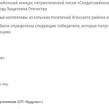
айонный конкурс патриотической песни «Солдатскийконв
оду Защитника Отечества.
оллективы из сельских поселений Агинского района иГ
ли определены следующие победители, которые получ
ациях:
й»;
-Ага;
ультимова (СП «Будулан»)