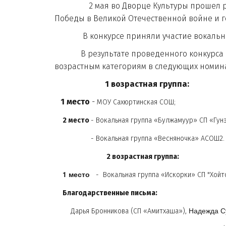
2 мая во Дворце Культуры прошел р
Победы в Великой Отечественной войне и г
В конкурсе приняли участие вокальные к
В результате проведенного конкурса бы
возрастным категориям в следующих номин
1 возрастная группа:
1 место
-
МОУ Сахюртинская СОШ;
2 место
- Вокальная группа «Булжамуур» СП «Гунэ
- Вокальная группа «Весняночка» АСОШ2.
2 возрастная группа:
1 место
- Вокальная группа «Искорки» СП "Хойто
Благодарственные письма:
Надежда С
Дарья Бронникова (СП «Амитхаша»),