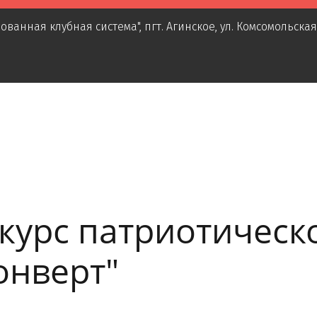
ованная клубная система"
,
пгт. Агинское
,
ул. Комсомольская
курс патриотическ
онверт"