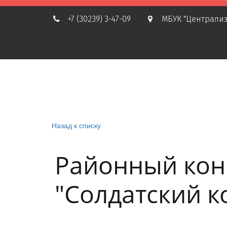
+7 (30239) 3-47-09
МБУК "Централиз
Назад к списку
Районный кон
"Солдатский к