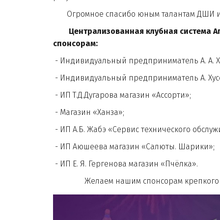
Огромное спасибо юным талантам ДШИ им. 
Централизованная клубная система А
спонсорам:
- Индивидуальный предприниматель А. А. Х
- Индивидуальный предприниматель А. Хус
- ИП Т.Д.Дугарова магазин «Ассорти»;
- Магазин «Ханза»;
- ИП А.Б. Жабэ «Сервис технического обслу
- ИП Аюшеева магазин «Салюты. Шарики»;
- ИП Е. Я. Гергенова магазин «Пчёлка».
Желаем нашим спонсорам крепкого здор