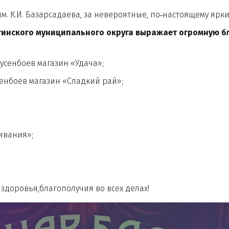
К.И. Базарсадаева, за невероятные, по‑настоящему ярк
гинского муниципального округа выражает огромную 
усенбоев магазин «Удача»;
енбоев магазин «Сладкий рай»;
живания»;
овья,благополучия во всех делах!