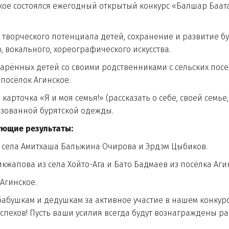
состоялся ежегодный открытый конкурс «Балшар Баатар,
рческого потенциала детей, сохранение и развитие бур
о, вокального, хореографического искусства.
нных детей со своими родственниками с сельских посел
 посёлок Агинское.
очка «Я и моя семья!» (рассказать о себе, своей семье,
лизованной бурятской одежды.
ующие результаты:
з села Амитхаша Бальжина Очирова и Эрдэм Цыбиков.
кжапова из села Хойто-Ага и Бато Бадмаев из посёлка Аг
Агинское.
ушкам и дедушкам за активное участие в нашем конкурс
спехов! Пусть ваши усилия всегда будут вознаграждены р