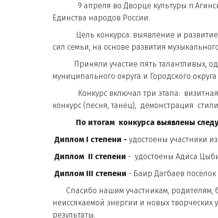
9 апреля во Дворце культуры п.Агинское 
Единства народов России.
Цель конкурса: выявление и развитие тво
сил семьи, на основе развития музыкальног
Приняли участие пять талантливых, одарё
муниципального округа и Городского округа
Конкурс включал три этапа: визитная карт
конкурс (песня, танец), демонстрация сти
По итогам конкурса выявлены след
Диплом I степени -
удостоены участники и
Диплом II степени
- удостоены Адиса Цыби
Диплом III степени
- Баир Дагбаев посёлок 
Спасибо нашим участникам, родителям, баб
неиссякаемой энергии и новых творческих у
результаты.