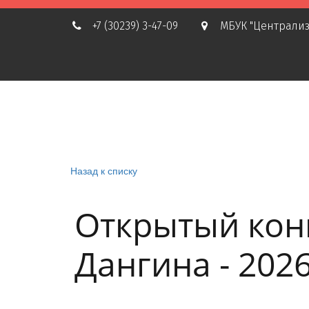
+7 (30239) 3-47-09
МБУК "Централиз
Назад к списку
Открытый конк
Дангина - 202