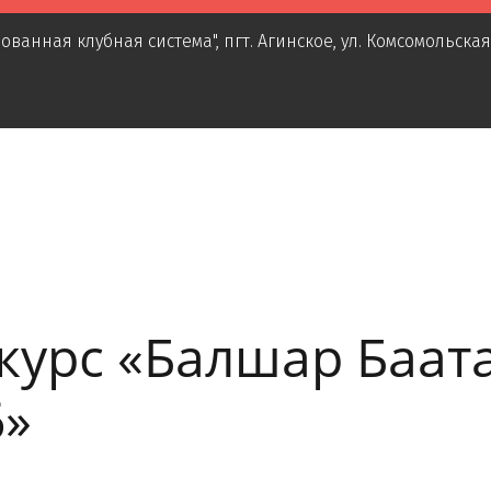
ованная клубная система"
,
пгт. Агинское
,
ул. Комсомольская
урс «Балшар Баата
6»