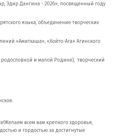
 Эдир Дангина - 2026», посвященный году
ятского языка, объединение творческих
ений «Амитхаша», «Хойто-Ага» Агинского
 родословной и малой Родине), творческий
инское.
е!Желаем всем вам крепкого здоровья,
адостью и гордостью за достигнутые