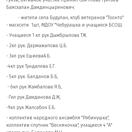
Баясхалан Дамдинцыренович;
- жители села Будулан, клуб ветеранов "Тоонто"
- масксети 1шт, МДОУ "Чебурашка и учащиеся БСОШ.
- Учащиеся 1 кл рук Дымбрылова ТЖ.
- 2кл рук. Дармажапова Ц.Б.
- 3кл рук ЕшиеваА.Б.
-4кл рук Тундалева Е.Г.
- 5кл рук. Балданов Б.Б,
- 6кл рук Жамбалова Я.Б,
-7кл рук Дамдинова Д.Ж,
-9кл рук Жалсабон Е.Б.
- коллектив народного ансамбля "Рябинушка",
коллектив-спутник "Весняночка", учащиеся 4 "А"