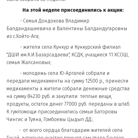
На этой неделе присоединились к акции:
- Семья Дондокова Владимир
Балдандашиевича и Валентины Балдандугаровны
из с.Хойто-Ага;
- жители села Кункур и Кункурский филиал
"ДШИ им.К.И.Базарсадаева", КСДК, учащиеся 11 КСОШ,
семья Жалсановых;
- молодежь села Ю-Аргалей собрали и
передали медикаменты на сумму 12500 р., принесли
медикаменты а жители собрали денежные средства
на сумму 84230 руб. и закупили теплые вещи,
продукты, остаток денег 77000 руб. переданы в штаб.
К гумпомощи присоединились семьи Баторовы
Чингис и Туяна, Гомбоевы Цыдып ДД.;
- от всего сердца благодарим жителей села
Гунэй, активное участие принял сам глава Гунгаев