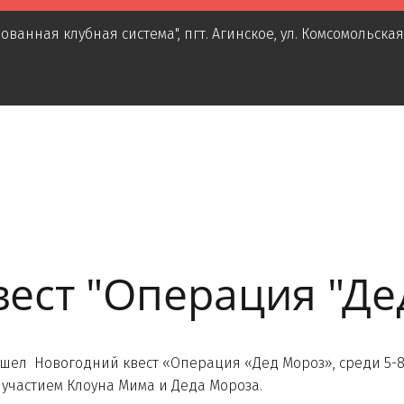
ованная клубная система"
,
пгт. Агинское
,
ул. Комсомольская
ест "Операция "Де
 Новогодний квест «Операция «Дед Мороз», среди 5-8 
 участием Клоуна Мима и Деда Мороза.