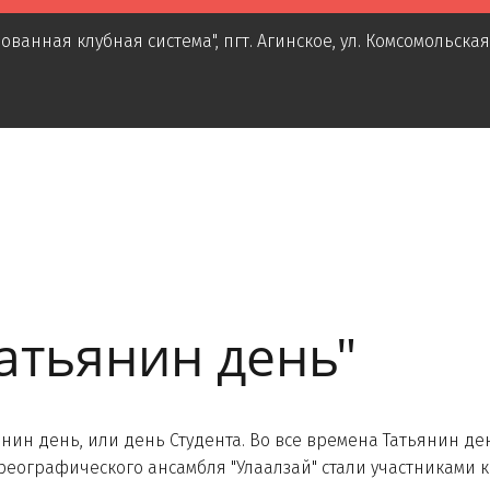
ованная клубная система"
,
пгт. Агинское
,
ул. Комсомольская
Татьянин день"
день, или день Студента. Во все времена Татьянин ден
реографического ансамбля "Улаалзай" стали участниками кв