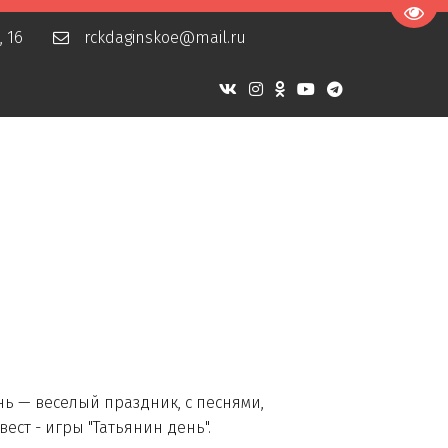
Пере
, 16
rckdaginskoe@mail.ru
ь — веселый праздник, с песнями,
ест - игры "Татьянин день".