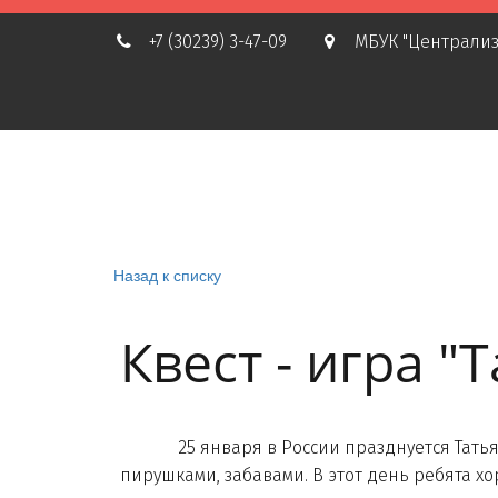
+7 (30239) 3-47-09
МБУК "Централиз
Назад к списку
Квест - игра "
25 января в России празднуется Татьянин 
пирушками, забавами. В этот день ребята хо