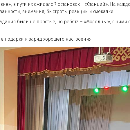
в пути их ожидало 7 остановок – «Станций». На каждо
ванности, внимания, быстроты реакции и смекалки.
ия были не простые, но ребята – «Молодцы!», с ними с
подарки и заряд хорошего настроения.