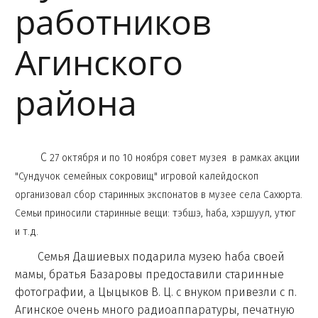
работников
Агинского
района
С
27 октября и по 10 ноября совет музея в рамках акции
"Сундучок семейных сокровищ" игровой калейдоскоп
организовал сбор старинных экспонатов в музее села Сахюрта.
Семьи приносили старинные вещи: тэбшэ, haба, хэршуул, утюг
и т.д.
Семья Дашиевых подарила музею haба своей
мамы, братья Базаровы предоставили старинные
фотографии, а Цыцыков В. Ц. с внуком привезли с п.
Агинское очень много радиоаппаратуры, печатную