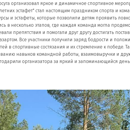
осуга организовал яркое и динамичное спортивное мероп
летних эстафет" стал настоящим праздником спорта и ком
сы и эстафеты, которые позволили детям проявить ловкос
ь в несколько этапов, где каждая команда могла продемо
евали препятствия и помогали друг другу достигать пост
азартом. Все участники получили заряд бодрости и поло
ей в спортивные состязания и их стремление к победе. Т
ованию навыков командной работы, взаимовыручки и друж
годарили организатора за яркий и запоминающийся день