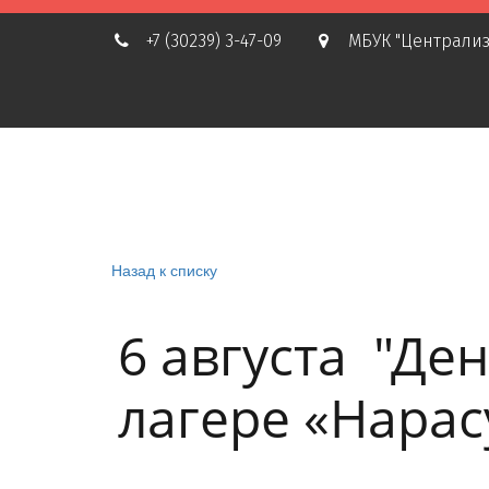
+7 (30239) 3-47-09
МБУК "Централиз
Назад к списку
6 августа "Ден
лагере «Нарас