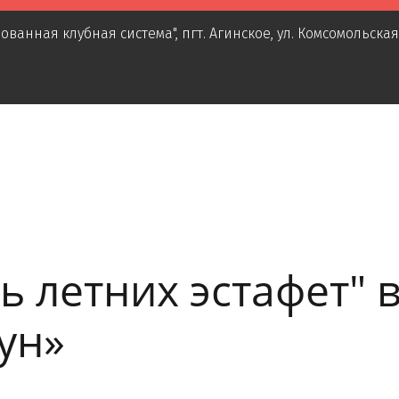
ованная клубная система"
,
пгт. Агинское
,
ул. Комсомольская
ь летних эстафет" 
ун»