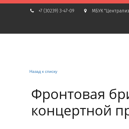
+7 (30239) 3-47-09
МБУК "Централиз
Назад к списку
Фронтовая бри
концертной п