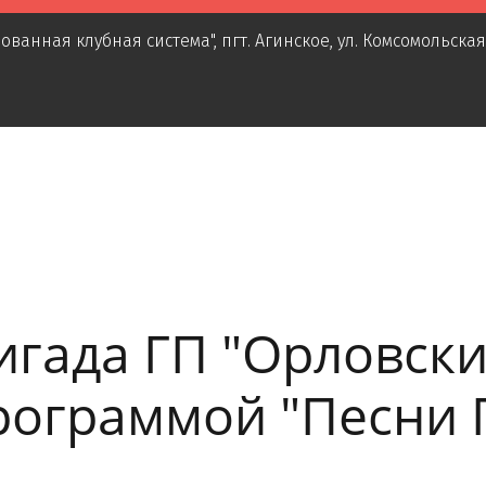
ованная клубная система"
,
пгт. Агинское
,
ул. Комсомольская
гада ГП "Орловски
рограммой "Песни 