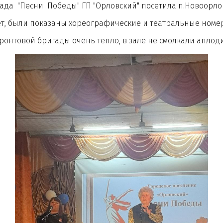
Песни Победы" ГП "Орловский" посетила п.Новоорлов
ыли показаны хореографические и театральные номер
вой бригады очень тепло, в зале не смолкали аплоди