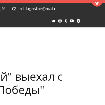
Пере
, 16
rckdaginskoe@mail.ru
й" выехал с
Победы"