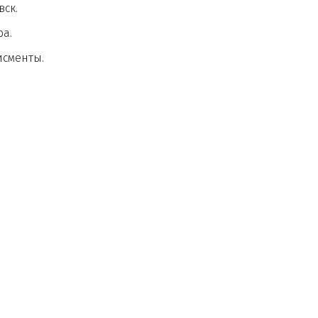
ск.
а.
сменты.